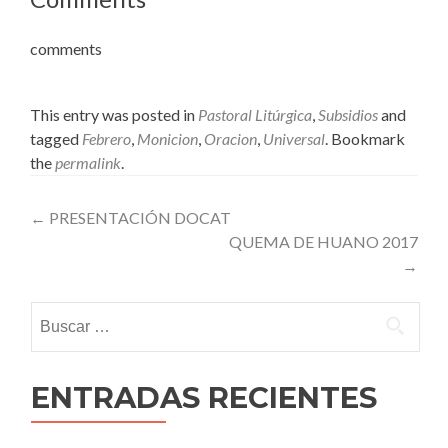
comments
This entry was posted in
Pastoral Litúrgica
,
Subsidios
and
tagged
Febrero
,
Monicion
,
Oracion
,
Universal
. Bookmark
the
permalink
.
Post
←
PRESENTACIÓN DOCAT
QUEMA DE HUANO 2017
navigation
→
Buscar:
ENTRADAS RECIENTES