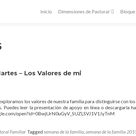
Inicio
Dimensiones de Pastoral
Bloque
5
artes – Los Valores de mi
 exploramos los valores de nuestra familia para distinguirse con lo
os. Puedes leer la presentación de apoyo en línea o descargarla h
ve.google.com/open?id=0BwjUrN0uGyV_SUZLSVJ1V1JyTnM
toral Familiar
Tagged
semana de la familia
,
semana de la familia 201