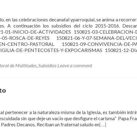
o, en las celebraciones decanatal yparroquial, se anima a recorrerlo
s. A continuación los subsidios del ciclo 2015-2016. Desca
50821-01-INICIO-DE-ACTIVIDADES 150821-03-CELEBRACION-
5-ROSCA-DE-REYES 150821-06-Y-07-SEMANA-DEL-VECI
EN-CENTRO-PASTORAL 150821-09-CONVIVENCIA-DE-P
VIGILIA-DE-PENTECOSTES-Y-EXPOCARISMAS 150821-12-DI
toral de Multitudes
,
Subsidios
Leave a comment
to
l pertenecer a la naturaleza misma de la Iglesia, es también intrí
scuidada sin que deje un vacío que desfigure el carisma” Papa Fra
 Padres Decanos. Reciban un fraternal saludo en
[…]