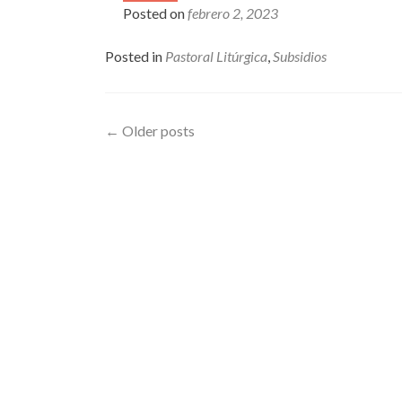
Posted on
febrero 2, 2023
Posted in
Pastoral Litúrgica
,
Subsidios
Posts
←
Older posts
navigation