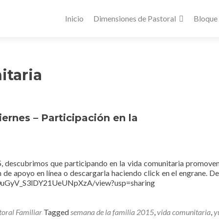
Inicio
Dimensiones de Pastoral
Bloque
itaria
ernes – Participación en la
15, descubrimos que participando en la vida comunitaria promove
n de apoyo en línea o descargarla haciendo click en el engrane. D
UrN0uGyV_S3lDY21UeUNpXzA/view?usp=sharing
toral Familiar
Tagged
semana de la familia 2015
,
vida comunitaria
,
y