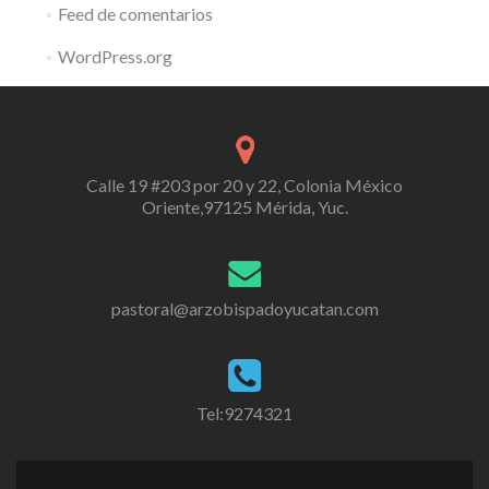
Feed de comentarios
WordPress.org
Calle 19 #203 por 20 y 22, Colonia México
Oriente,97125 Mérida, Yuc.
pastoral@arzobispadoyucatan.com
Tel:9274321