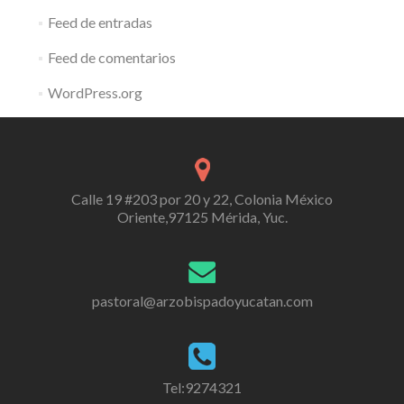
Feed de entradas
Feed de comentarios
WordPress.org
Calle 19 #203 por 20 y 22, Colonia México
Oriente,97125 Mérida, Yuc.
pastoral@arzobispadoyucatan.com
Tel:9274321