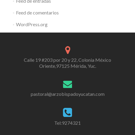
Feed de entradas
Feed de comentarios
WordPress.org
Calle 19 #203 por 20 y 22, Colonia México
Oriente,97125 Mérida, Yuc.
pastoral@arzobispadoyucatan.com
Tel:9274321