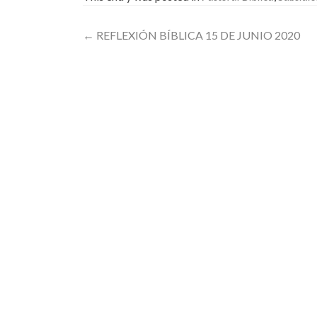
Post
←
REFLEXIÓN BÍBLICA 15 DE JUNIO 2020
navigation