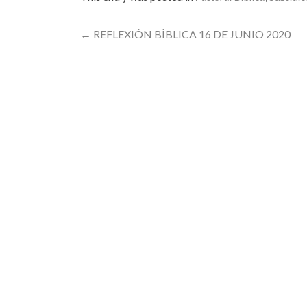
Post
←
REFLEXIÓN BÍBLICA 16 DE JUNIO 2020
navigation