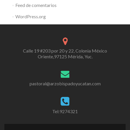
Feed de comentarios
WordPress.org
Calle 19 #203 por 20 y 22, Colonia México
Oriente,97125 Mérida, Yuc.
pastoral@arzobispadoyucatan.com
Tel:9274321