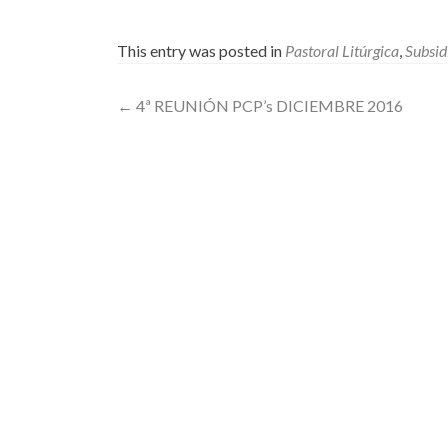
This entry was posted in
Pastoral Litúrgica
,
Subsid
Post
←
4ª REUNIÓN PCP’s DICIEMBRE 2016
navigation