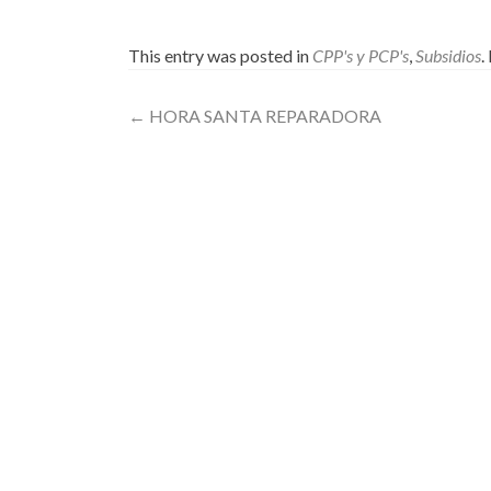
This entry was posted in
CPP's y PCP's
,
Subsidios
.
Post
←
HORA SANTA REPARADORA
navigation