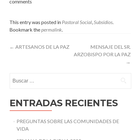
comments
This entry was posted in
Pastoral Social
,
Subsidios
.
Bookmark the
permalink
.
Post
←
ARTESANOS DE LA PAZ
MENSAJE DEL SR.
ARZOBISPO POR LA PAZ
navigation
→
Buscar:
ENTRADAS RECIENTES
PREGUNTAS SOBRE LAS COMUNIDADES DE
VIDA