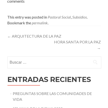
comments
This entry was posted in
Pastoral Social
,
Subsidios
.
Bookmark the
permalink
.
Post
←
ARQUITECTURA DE LA PAZ
HORA SANTA POR LA PAZ
navigation
→
Buscar:
ENTRADAS RECIENTES
PREGUNTAS SOBRE LAS COMUNIDADES DE
VIDA