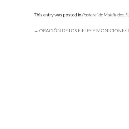
This entry was posted in
Pastoral de Multitudes
,
S
Post
←
ORACIÓN DE LOS FIELES Y MONICIONE
navigation