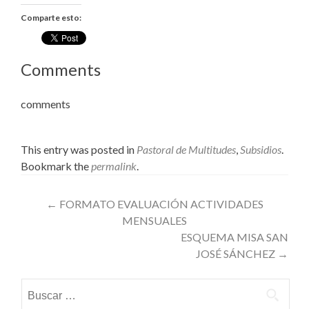
Comparte esto:
Comments
comments
This entry was posted in
Pastoral de Multitudes
,
Subsidios
.
Bookmark the
permalink
.
Post
←
FORMATO EVALUACIÓN ACTIVIDADES
MENSUALES
navigation
ESQUEMA MISA SAN
JOSÉ SÁNCHEZ
→
Buscar: