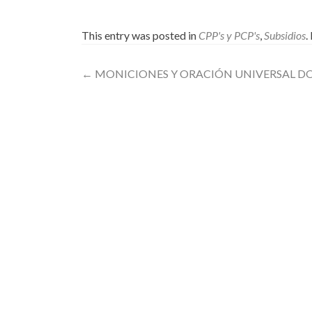
This entry was posted in
CPP's y PCP's
,
Subsidios
.
Post
←
MONICIONES Y ORACIÓN UNIVERSAL DO
navigation