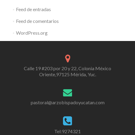
Feed de entradas
Feed de comentarios
WordPress.org
Calle 19 #203 por 20 y 22, Colonia México
Oriente,97125 Mérida, Yuc.
pastoral@arzobispadoyucatan.com
Tel:9274321