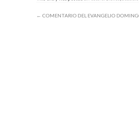
Post
←
COMENTARIO DEL EVANGELIO DOMINGO
navigation