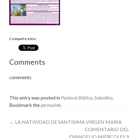
Comparte esto:
Comments
comments
This entry was posted in
Pastoral Bíblica
,
Subsidios
.
Bookmark the
permalink
.
Post
←
LA NATIVIDAD DE SANTÍSIMA VIRGEN MARÍA
COMENTARIO DEL
navigation
EVANGELIO MIÉRCOLES 9