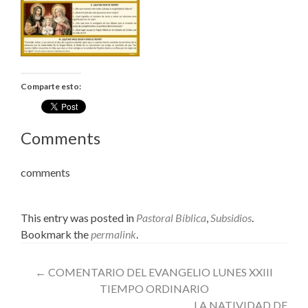
Comparte esto:
Comments
comments
This entry was posted in
Pastoral Bíblica
,
Subsidios
.
Bookmark the
permalink
.
Post
←
COMENTARIO DEL EVANGELIO LUNES XXIII
TIEMPO ORDINARIO
navigation
LA NATIVIDAD DE