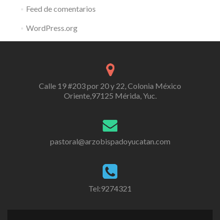
Feed de comentarios
WordPress.org
Calle 19 #203 por 20 y 22, Colonia México
Oriente,97125 Mérida, Yuc.
pastoral@arzobispadoyucatan.com
Tel:9274321