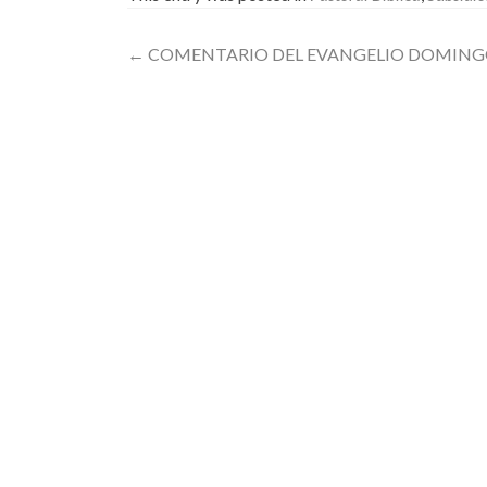
Post
←
COMENTARIO DEL EVANGELIO DOMINGO
navigation