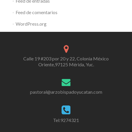
Feed de entradas
Feed de comentarios
WordPress.org
Calle 19 #203 por 20 y 22, Colonia México
Oriente,97125 Mérida, Yuc.
pastoral@arzobispadoyucatan.com
Tel:9274321