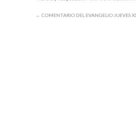
Post
←
COMENTARIO DEL EVANGELIO JUEVES X
navigation