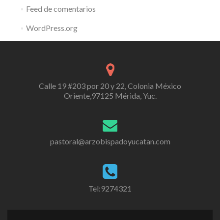
Feed de comentarios
WordPress.org
Calle 19 #203 por 20 y 22, Colonia México
Oriente,97125 Mérida, Yuc.
pastoral@arzobispadoyucatan.com
Tel:9274321