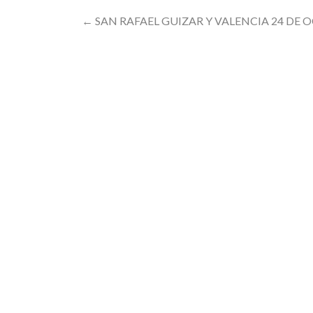
Post
←
SAN RAFAEL GUIZAR Y VALENCIA 24 DE 
navigation