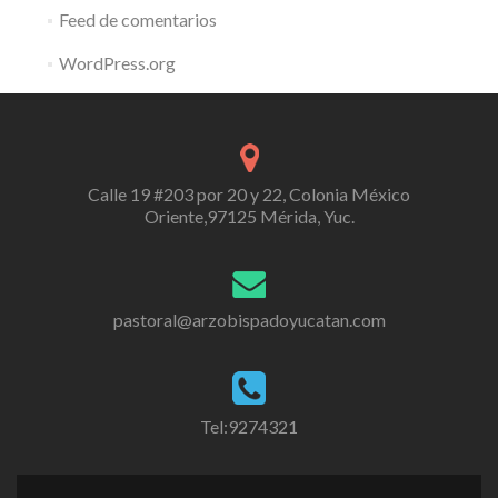
Feed de comentarios
WordPress.org
Calle 19 #203 por 20 y 22, Colonia México
Oriente,97125 Mérida, Yuc.
pastoral@arzobispadoyucatan.com
Tel:9274321