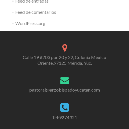
Feed de entradas
Feed de comentarios
WordPress.org
Calle 19 #203 por 20 y 22, Colonia México
Oriente,97125 Mérida, Yuc.
pastoral@arzobispadoyucatan.com
Tel:9274321