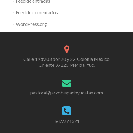
Feed de entradas
Feed de comentarios
WordPress.org
Calle 19 #203 por 20 y 22, Colonia México
Oriente,97125 Mérida, Yuc.
pastoral@arzobispadoyucatan.com
Tel:9274321