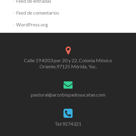
Feed de entradas
Feed de comentarios
WordPress.org
Calle 19 #203 por 20 y 22, Colonia México
Oriente,97125 Mérida, Yuc.
pastoral@arzobispadoyucatan.com
Tel:9274321