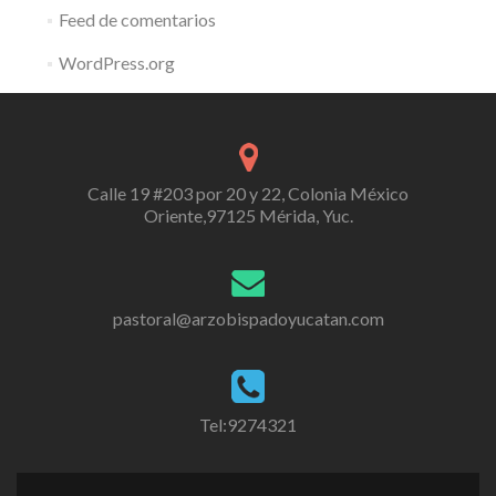
Feed de comentarios
WordPress.org
Calle 19 #203 por 20 y 22, Colonia México
Oriente,97125 Mérida, Yuc.
pastoral@arzobispadoyucatan.com
Tel:9274321