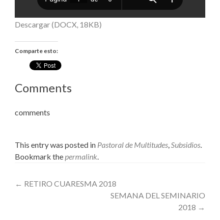
Descargar (DOCX, 18KB)
Comparte esto:
Comments
comments
This entry was posted in
Pastoral de Multitudes
,
Subsidios
.
Bookmark the
permalink
.
Post
←
RETIRO CUARESMA 2018
SEMANA DEL SEMINARIO
navigation
2018
→