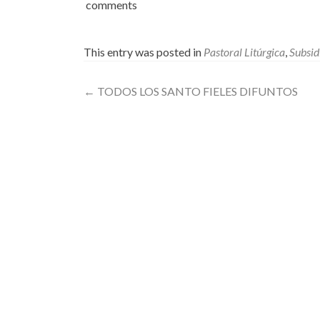
comments
This entry was posted in
Pastoral Litúrgica
,
Subsid
Post
←
TODOS LOS SANTO FIELES DIFUNTOS
navigation