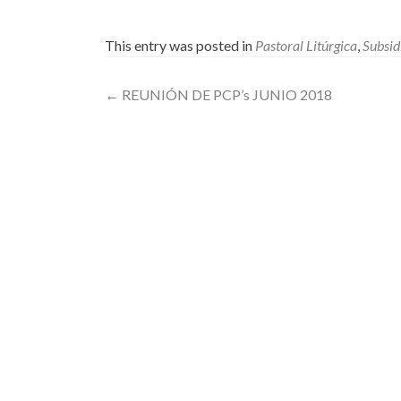
This entry was posted in
Pastoral Litúrgica
,
Subsid
Post
←
REUNIÓN DE PCP’s JUNIO 2018
navigation