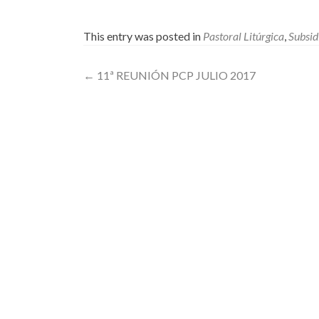
This entry was posted in
Pastoral Litúrgica
,
Subsid
Post
←
11ª REUNIÓN PCP JULIO 2017
navigation