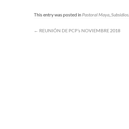
This entry was posted in
Pastoral Maya
,
Subsidios
Post
←
REUNIÓN DE PCP’s NOVIEMBRE 2018
navigation