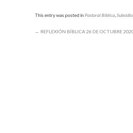
This entry was posted in
Pastoral Bíblica
,
Subsidio
Post
←
REFLEXIÓN BÍBLICA 26 DE OCTUBRE 202
navigation