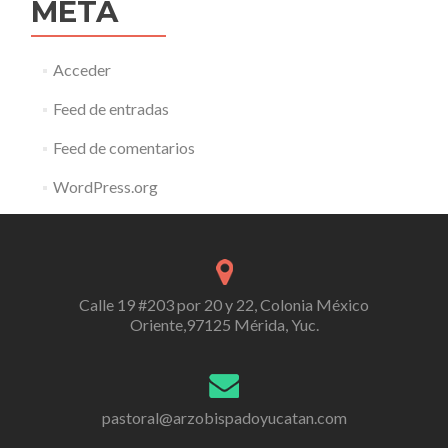
META
Acceder
Feed de entradas
Feed de comentarios
WordPress.org
Calle 19 #203 por 20 y 22, Colonia México
Oriente,97125 Mérida, Yuc.
pastoral@arzobispadoyucatan.com