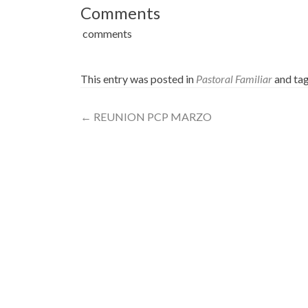
Comments
comments
This entry was posted in
Pastoral Familiar
and ta
Post
←
REUNION PCP MARZO
navigation