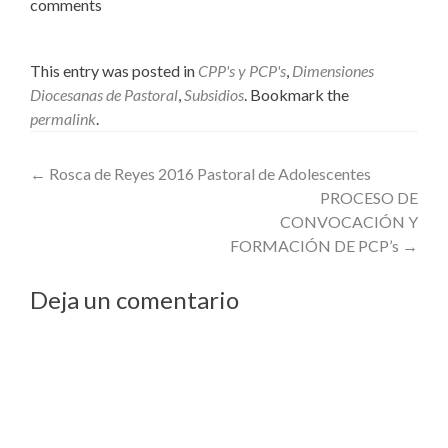
comments
This entry was posted in
CPP's y PCP's
,
Dimensiones
Diocesanas de Pastoral
,
Subsidios
. Bookmark the
permalink
.
Post
←
Rosca de Reyes 2016 Pastoral de Adolescentes
PROCESO DE
navigation
CONVOCACIÓN Y
FORMACIÓN DE PCP’s
→
Deja un comentario